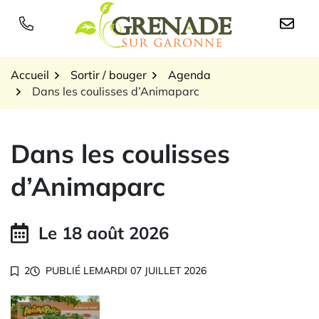
Gestion des traceurs
Aller
au
Logo Grenade sur Garon
contenu
Accueil
Sortir / bouger
Agenda
Dans les coulisses d’Animaparc
Dans les coulisses
d’Animaparc
Le
18
août
2026
2
PUBLIÉ LE
MARDI 07 JUILLET 2026