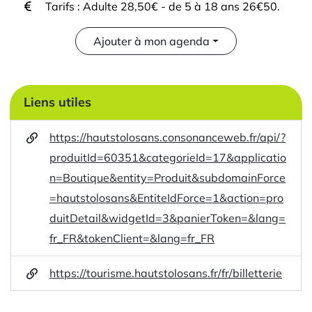
Tarifs : Adulte 28,50€ - de 5 à 18 ans 26€50.
Ajouter à mon agenda
Liens utiles
https://hautstolosans.consonanceweb.fr/api/?
produitId=60351&categorieId=17&applicatio
n=Boutique&entity=Produit&subdomainForce
=hautstolosans&EntiteIdForce=1&action=pro
duitDetail&widgetId=3&panierToken=&lang=
fr_FR&tokenClient=&lang=fr_FR
https://tourisme.hautstolosans.fr/fr/billetterie