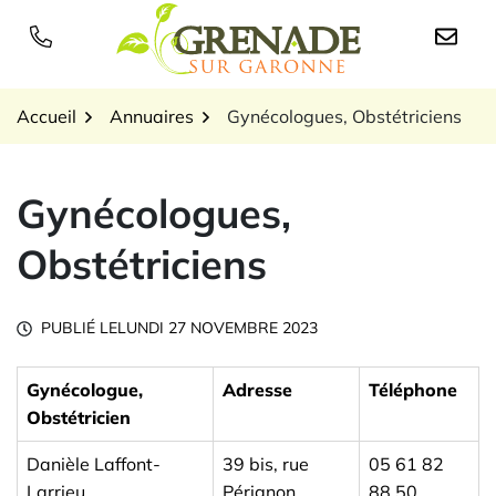
Gestion des traceurs
Aller
au
Logo Grenade sur Garon
contenu
Accueil
Annuaires
Gynécologues, Obstétriciens
Gynécologues,
Obstétriciens
PUBLIÉ LE
LUNDI 27 NOVEMBRE 2023
Gynécologue,
Adresse
Téléphone
Obstétricien
Danièle Laffont-
39 bis, rue
05 61 82
Larrieu
Pérignon
88 50