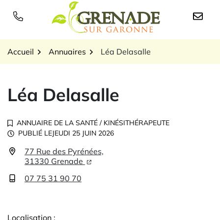
Gestion des traceurs
Aller
au
Logo Grenade sur Garon
contenu
Accueil
Annuaires
Léa Delasalle
Léa Delasalle
ANNUAIRE DE LA SANTÉ
/
KINÉSITHÉRAPEUTE
PUBLIÉ LE
JEUDI 25 JUIN 2026
77 Rue des Pyrénées,
Infos utiles
31330 Grenade
07 75 31 90 70
Localisation :