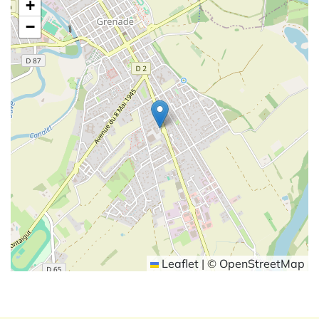
+
−
Leaflet
|
©
OpenStreetMap