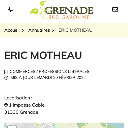
Gestion des traceurs
Aller
au
Logo Grenade sur Garon
contenu
Accueil
Annuaires
ERIC MOTHEAU
ERIC MOTHEAU
COMMERCES
/
PROFESSIONS LIBÉRALES
MIS À JOUR LE
MARDI 20 FÉVRIER 2024
Localisation :
1 Impasse Cabie,
31330 Grenade