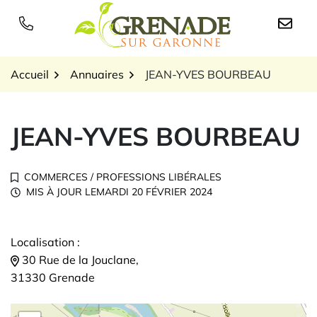
Gestion des traceurs
Aller
au
Logo Grenade sur Garon
contenu
Accueil
Annuaires
JEAN-YVES BOURBEAU
JEAN-YVES BOURBEAU
COMMERCES
/
PROFESSIONS LIBÉRALES
MIS À JOUR LE
MARDI 20 FÉVRIER 2024
Localisation :
30 Rue de la Jouclane,
31330 Grenade