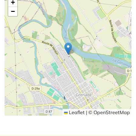
+
−
Leaflet
|
©
OpenStreetMap