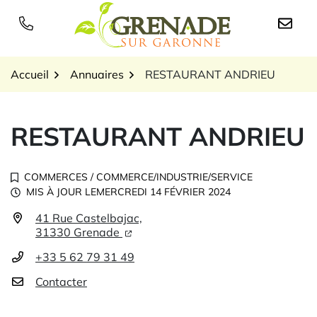
Gestion des traceurs
Aller
au
Logo Grenade sur Garon
contenu
Accueil
Annuaires
RESTAURANT ANDRIEU
RESTAURANT ANDRIEU
COMMERCES
/
COMMERCE/INDUSTRIE/SERVICE
MIS À JOUR LE
MERCREDI 14 FÉVRIER 2024
41 Rue Castelbajac,
Infos utiles
31330 Grenade
+33 5 62 79 31 49
Contacter