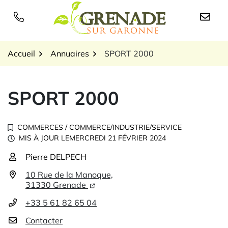
Gestion des traceurs
Aller
au
Logo Grenade sur Garon
contenu
Accueil
Annuaires
SPORT 2000
SPORT 2000
COMMERCES
/
COMMERCE/INDUSTRIE/SERVICE
MIS À JOUR LE
MERCREDI 21 FÉVRIER 2024
Pierre DELPECH
Infos utiles
10 Rue de la Manoque,
31330 Grenade
+33 5 61 82 65 04
Contacter