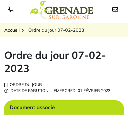
Gestion des traceurs
Aller
au
Logo Grenade sur Garon
contenu
Accueil
Ordre du jour 07-02-2023
Ordre du jour 07-02-
2023
ORDRE DU JOUR
DATE DE PARUTION : LE
MERCREDI 01 FÉVRIER 2023
Document associé