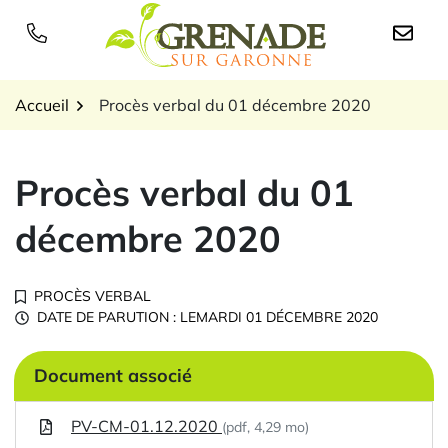
Gestion des traceurs
Aller
au
Logo Grenade sur Garon
contenu
Accueil
Procès verbal du 01 décembre 2020
Procès verbal du 01
décembre 2020
PROCÈS VERBAL
DATE DE PARUTION : LE
MARDI 01 DÉCEMBRE 2020
Document associé
PV-CM-01.12.2020
(pdf, 4,29 mo)