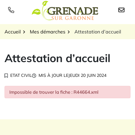
Gestion des traceurs
Aller
au
Logo Grenade sur Garon
contenu
Accueil
Mes démarches
Attestation d’accueil
Attestation d’accueil
ETAT CIVIL
MIS À JOUR LE
JEUDI 20 JUIN 2024
Impossible de trouver la fiche : R44664.xml