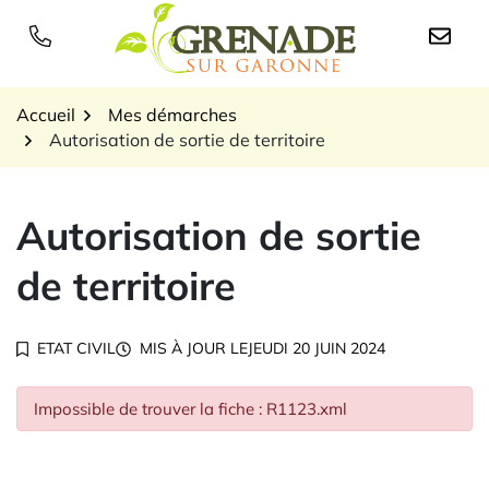
Gestion des traceurs
Aller
au
Logo Grenade sur Garon
contenu
Accueil
Mes démarches
Autorisation de sortie de territoire
Autorisation de sortie
de territoire
ETAT CIVIL
MIS À JOUR LE
JEUDI 20 JUIN 2024
Impossible de trouver la fiche : R1123.xml