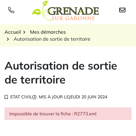
Gestion des traceurs
Aller
au
Logo Grenade sur Garon
contenu
Accueil
Mes démarches
Autorisation de sortie de territoire
Autorisation de sortie
de territoire
ETAT CIVIL
MIS À JOUR LE
JEUDI 20 JUIN 2024
Impossible de trouver la fiche : R2773.xml