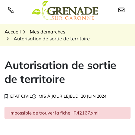
Gestion des traceurs
Aller
au
Logo Grenade sur Garon
contenu
Accueil
Mes démarches
Autorisation de sortie de territoire
Autorisation de sortie
de territoire
ETAT CIVIL
MIS À JOUR LE
JEUDI 20 JUIN 2024
Impossible de trouver la fiche : R42167.xml