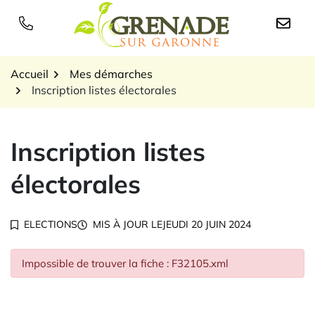
Gestion des traceurs
Aller
au
Logo Grenade sur Garon
contenu
Accueil
Mes démarches
Inscription listes électorales
Inscription listes
électorales
ELECTIONS
MIS À JOUR LE
JEUDI 20 JUIN 2024
Impossible de trouver la fiche : F32105.xml