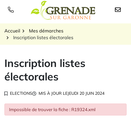
Gestion des traceurs
Aller
au
Logo Grenade sur Garon
contenu
Accueil
Mes démarches
Inscription listes électorales
Inscription listes
électorales
ELECTIONS
MIS À JOUR LE
JEUDI 20 JUIN 2024
Impossible de trouver la fiche : R19324.xml