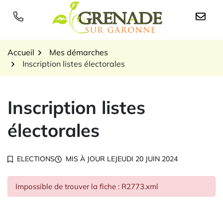
Gestion des traceurs
Aller
au
Logo Grenade sur Garon
contenu
Accueil
Mes démarches
Inscription listes électorales
Inscription listes
électorales
ELECTIONS
MIS À JOUR LE
JEUDI 20 JUIN 2024
Impossible de trouver la fiche : R2773.xml