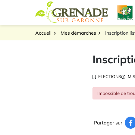
Gestion des traceurs
Aller
L
au
Logo Grenade sur Gar
contenu
Accueil
Mes démarches
Inscription li
Inscript
ELECTIONS
MIS
Impossible de trou
Partager sur