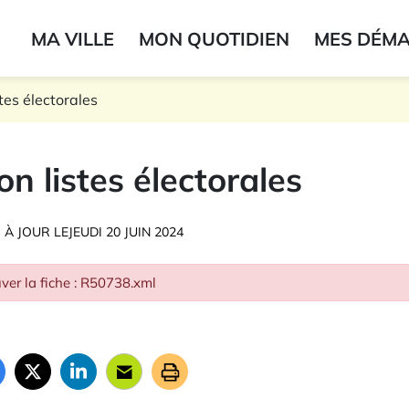
ogo du label
MA VILLE
MON QUOTIDIEN
MES DÉM
onne
stes électorales
ion listes électorales
 À JOUR LE
JEUDI 20 JUIN 2024
ver la fiche : R50738.xml