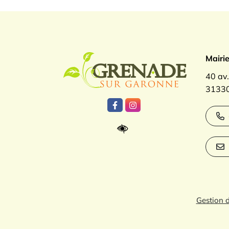
Logo Gren
Mairi
40 av
31330
Lien vers le compte Facebook
Lien vers le compte Inst
Gestion 