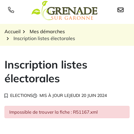
Gestion des traceurs
Aller
au
Logo Grenade sur Garon
contenu
Accueil
Mes démarches
Inscription listes électorales
Inscription listes
électorales
ELECTIONS
MIS À JOUR LE
JEUDI 20 JUIN 2024
Impossible de trouver la fiche : R51167.xml