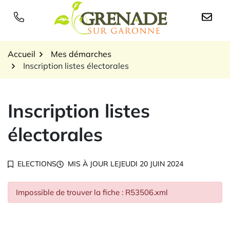
Gestion des traceurs
Aller
au
Logo Grenade sur Garon
contenu
Accueil
Mes démarches
Inscription listes électorales
Inscription listes
électorales
ELECTIONS
MIS À JOUR LE
JEUDI 20 JUIN 2024
Impossible de trouver la fiche : R53506.xml