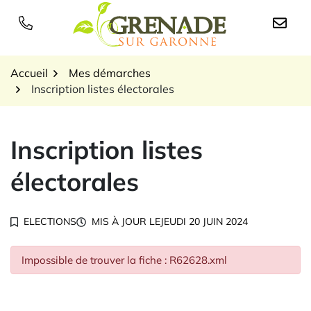
Gestion des traceurs
Aller
au
Logo Grenade sur Garon
contenu
Accueil
Mes démarches
Inscription listes électorales
Inscription listes
électorales
ELECTIONS
MIS À JOUR LE
JEUDI 20 JUIN 2024
Impossible de trouver la fiche : R62628.xml