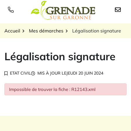
Gestion des traceurs
Aller
au
Logo Grenade sur Garon
contenu
Accueil
Mes démarches
Légalisation signature
Légalisation signature
ETAT CIVIL
MIS À JOUR LE
JEUDI 20 JUIN 2024
Impossible de trouver la fiche : R12143.xml