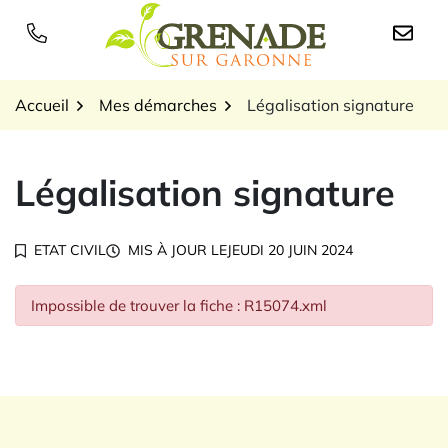
Gestion des traceurs
Aller
au
Logo Grenade sur Garon
contenu
Accueil
Mes démarches
Légalisation signature
Légalisation signature
ETAT CIVIL
MIS À JOUR LE
JEUDI 20 JUIN 2024
Impossible de trouver la fiche : R15074.xml