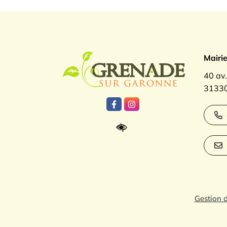
Logo Gren
Mairi
40 av
31330
Lien vers le compte Facebook
Lien vers le compte Inst
Gestion 