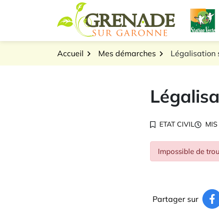
Gestion des traceurs
Aller
L
au
Logo Grenade sur Gar
contenu
Accueil
Mes démarches
Légalisation 
Légalisa
ETAT CIVIL
MIS
Impossible de trou
Partager sur