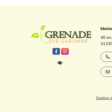
Logo Gren
Mairi
40 av
31330
Lien vers le compte Facebook
Lien vers le compte Inst
Gestion 