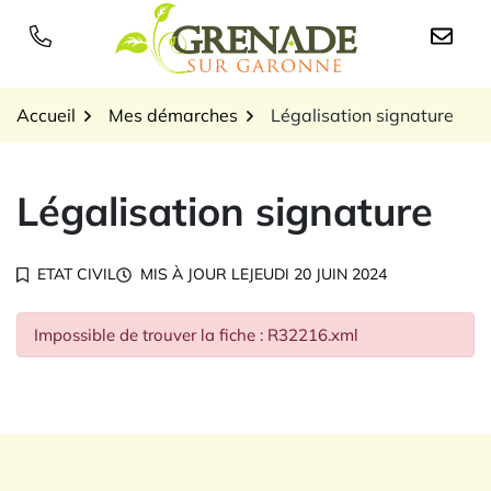
Gestion des traceurs
Aller
au
Logo Grenade sur Garon
contenu
Accueil
Mes démarches
Légalisation signature
Légalisation signature
ETAT CIVIL
MIS À JOUR LE
JEUDI 20 JUIN 2024
Impossible de trouver la fiche : R32216.xml