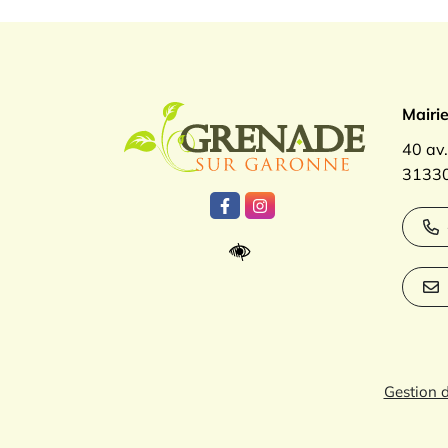
Logo Gren
Mairi
40 av
31330
Lien vers le compte Facebook
Lien vers le compte Inst
Gestion 