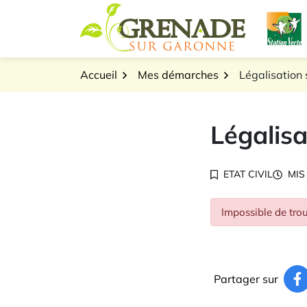
Gestion des traceurs
Aller
L
au
Logo Grenade sur Gar
contenu
Accueil
Mes démarches
Légalisation 
Légalisa
ETAT CIVIL
MIS
Impossible de trou
Partager sur