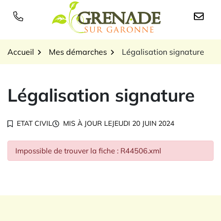
Gestion des traceurs
Aller
au
Logo Grenade sur Garon
contenu
Accueil
Mes démarches
Légalisation signature
Légalisation signature
ETAT CIVIL
MIS À JOUR LE
JEUDI 20 JUIN 2024
Impossible de trouver la fiche : R44506.xml