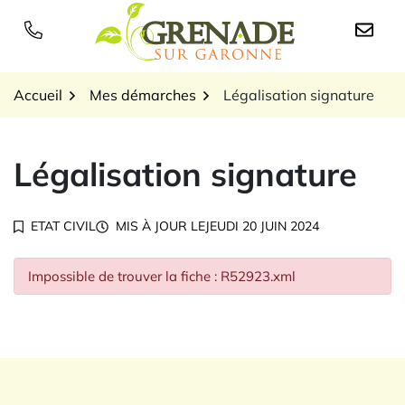
Gestion des traceurs
Aller
au
Logo Grenade sur Garon
contenu
Accueil
Mes démarches
Légalisation signature
Légalisation signature
ETAT CIVIL
MIS À JOUR LE
JEUDI 20 JUIN 2024
Impossible de trouver la fiche : R52923.xml