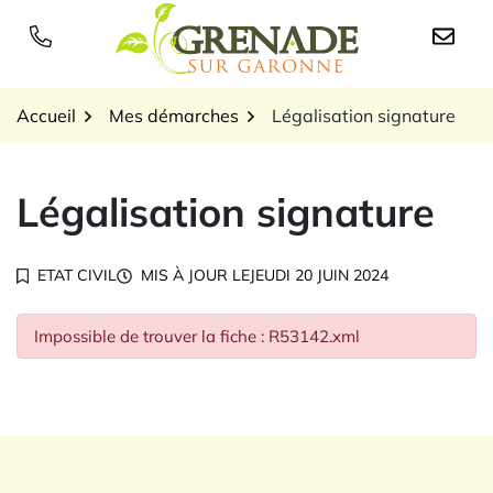
Gestion des traceurs
Aller
au
Logo Grenade sur Garon
contenu
Accueil
Mes démarches
Légalisation signature
Légalisation signature
ETAT CIVIL
MIS À JOUR LE
JEUDI 20 JUIN 2024
Impossible de trouver la fiche : R53142.xml