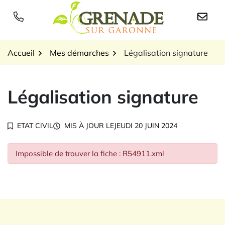
Gestion des traceurs
Aller
au
Logo Grenade sur Garon
contenu
Accueil
Mes démarches
Légalisation signature
Légalisation signature
ETAT CIVIL
MIS À JOUR LE
JEUDI 20 JUIN 2024
Impossible de trouver la fiche : R54911.xml