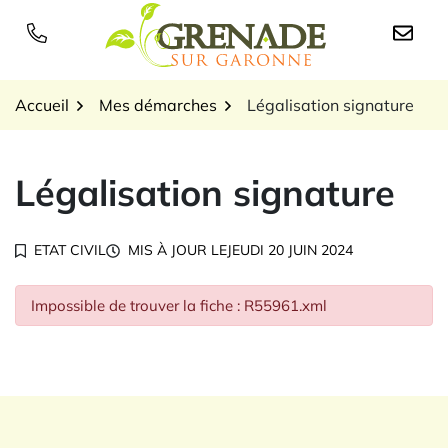
Gestion des traceurs
Aller
au
Logo Grenade sur Garon
contenu
Accueil
Mes démarches
Légalisation signature
Légalisation signature
ETAT CIVIL
MIS À JOUR LE
JEUDI 20 JUIN 2024
Impossible de trouver la fiche : R55961.xml