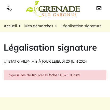
Gestion des traceurs
Aller
au
Logo Grenade sur Garon
contenu
Accueil
Mes démarches
Légalisation signature
Légalisation signature
ETAT CIVIL
MIS À JOUR LE
JEUDI 20 JUIN 2024
Impossible de trouver la fiche : R57110.xml