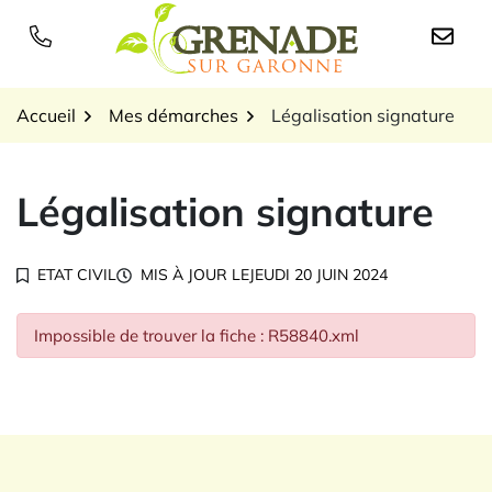
Gestion des traceurs
Aller
au
Logo Grenade sur Garon
contenu
Accueil
Mes démarches
Légalisation signature
Légalisation signature
ETAT CIVIL
MIS À JOUR LE
JEUDI 20 JUIN 2024
Impossible de trouver la fiche : R58840.xml