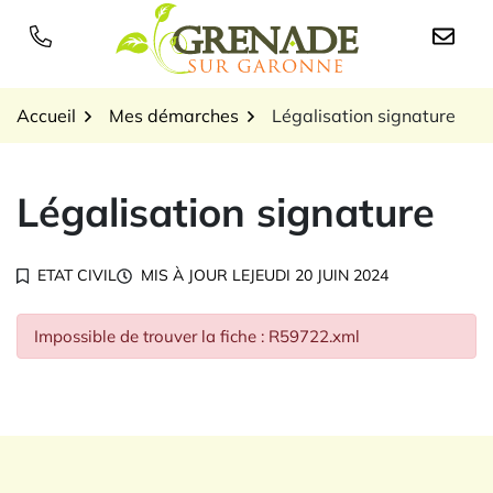
Gestion des traceurs
Aller
au
Logo Grenade sur Garon
contenu
Accueil
Mes démarches
Légalisation signature
Légalisation signature
ETAT CIVIL
MIS À JOUR LE
JEUDI 20 JUIN 2024
Impossible de trouver la fiche : R59722.xml