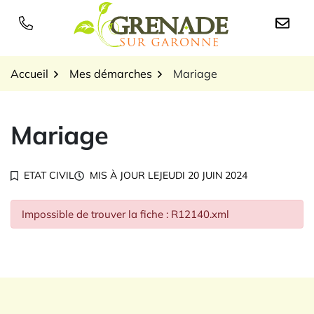
Gestion des traceurs
Aller
au
Logo Grenade sur Garon
contenu
Accueil
Mes démarches
Mariage
Mariage
ETAT CIVIL
MIS À JOUR LE
JEUDI 20 JUIN 2024
Impossible de trouver la fiche : R12140.xml