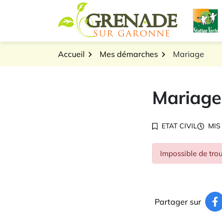
Gestion des traceurs
Aller
L
au
Logo Grenade sur Gar
contenu
Accueil
Mes démarches
Mariage
Mariage
ETAT CIVIL
MIS
Impossible de trou
Partager sur