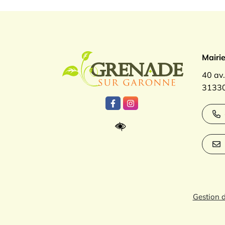
Logo Gren
Mairi
40 av
31330
Lien vers le compte Facebook
Lien vers le compte Inst
Gestion 