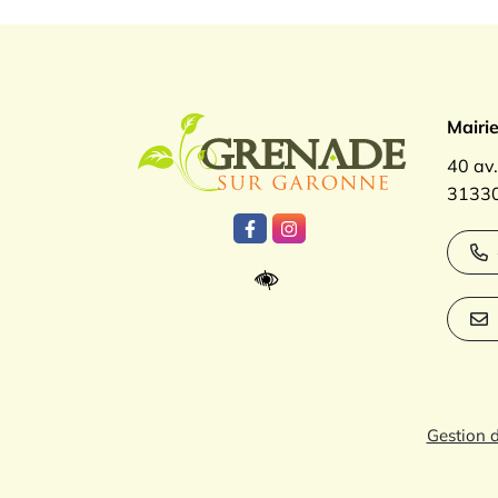
Logo Gren
Mairi
40 av
31330
Lien vers le compte Facebook
Lien vers le compte Inst
Gestion 