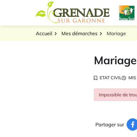
Gestion des traceurs
Aller
L
au
Logo Grenade sur Gar
contenu
Accueil
Mes démarches
Mariage
Mariage
ETAT CIVIL
MIS
Impossible de trou
Partager sur