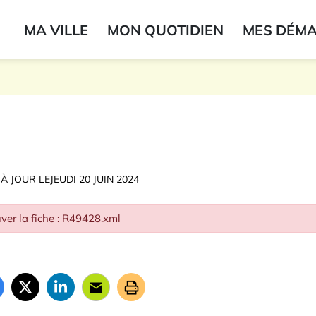
ogo du label
MA VILLE
MON QUOTIDIEN
MES DÉM
onne
 À JOUR LE
JEUDI 20 JUIN 2024
ver la fiche : R49428.xml