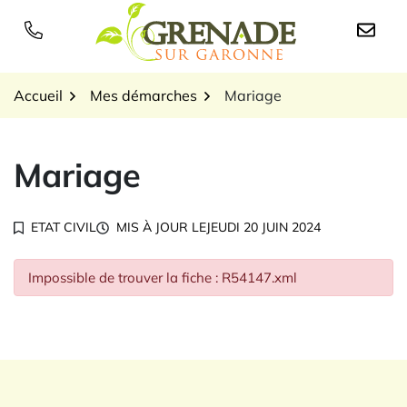
Gestion des traceurs
Aller
au
Logo Grenade sur Garon
contenu
Accueil
Mes démarches
Mariage
Mariage
ETAT CIVIL
MIS À JOUR LE
JEUDI 20 JUIN 2024
Impossible de trouver la fiche : R54147.xml