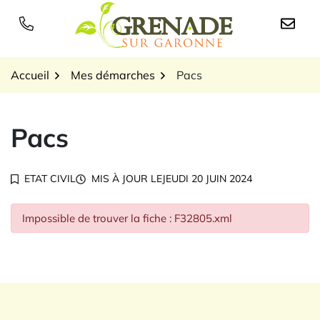
Gestion des traceurs
Aller
au
Logo Grenade sur Garon
contenu
Accueil
Mes démarches
Pacs
Pacs
ETAT CIVIL
MIS À JOUR LE
JEUDI 20 JUIN 2024
Impossible de trouver la fiche : F32805.xml