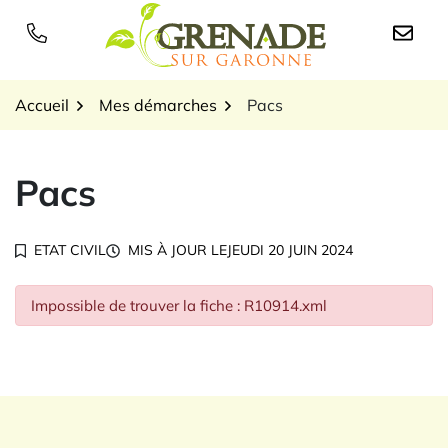
Gestion des traceurs
Aller
au
Logo Grenade sur Garon
contenu
Accueil
Mes démarches
Pacs
Pacs
ETAT CIVIL
MIS À JOUR LE
JEUDI 20 JUIN 2024
Impossible de trouver la fiche : R10914.xml