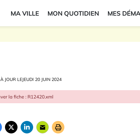
ogo du label
MA VILLE
MON QUOTIDIEN
MES DÉM
onne
 À JOUR LE
JEUDI 20 JUIN 2024
ver la fiche : R12420.xml