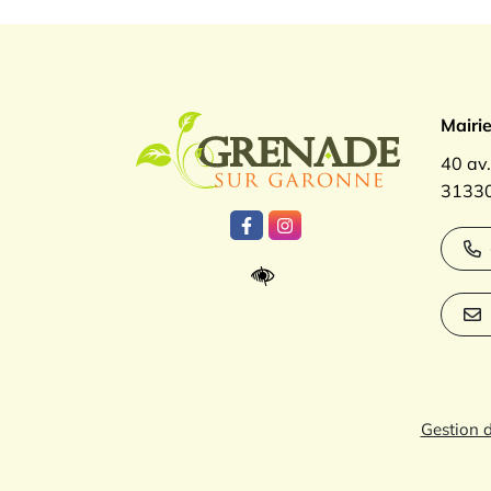
Logo Gren
Mairi
40 av
31330
Lien vers le compte Facebook
Lien vers le compte Inst
Gestion 