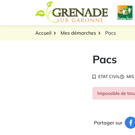
Gestion des traceurs
Aller
L
au
Logo Grenade sur Gar
contenu
Accueil
Mes démarches
Pacs
Pacs
ETAT CIVIL
MIS
Impossible de trou
Partager sur