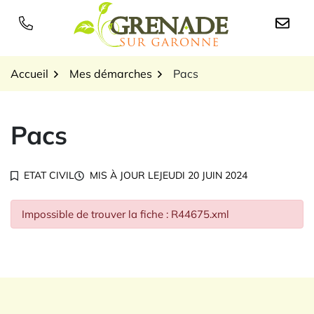
Gestion des traceurs
Aller
au
Logo Grenade sur Garon
contenu
Accueil
Mes démarches
Pacs
Pacs
ETAT CIVIL
MIS À JOUR LE
JEUDI 20 JUIN 2024
Impossible de trouver la fiche : R44675.xml