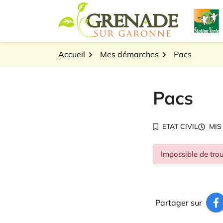
Gestion des traceurs
Aller
L
au
Logo Grenade sur Gar
contenu
Accueil
Mes démarches
Pacs
Pacs
ETAT CIVIL
MIS
Impossible de trou
Partager sur