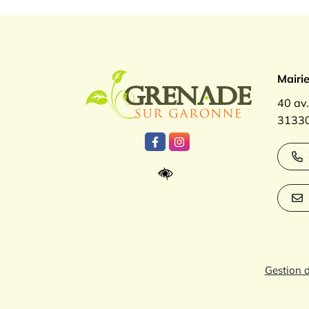
Logo Gren
Mairi
40 av
31330
Lien vers le compte Facebook
Lien vers le compte Inst
Gestion 