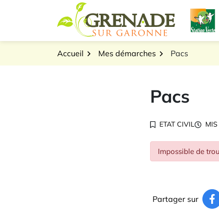
Gestion des traceurs
Aller
L
au
Logo Grenade sur Gar
contenu
Accueil
Mes démarches
Pacs
Pacs
ETAT CIVIL
MIS
Impossible de trou
Partager sur