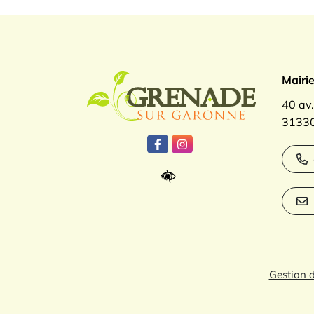
Logo Gren
Mairi
40 av
31330
Lien vers le compte Facebook
Lien vers le compte Inst
Gestion 