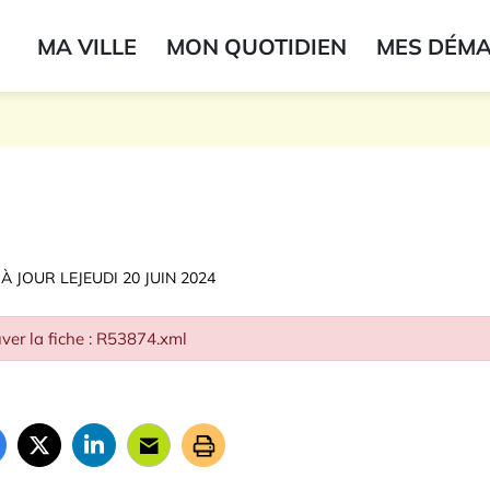
ogo du label
MA VILLE
MON QUOTIDIEN
MES DÉM
onne
 À JOUR LE
JEUDI 20 JUIN 2024
ver la fiche : R53874.xml