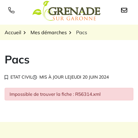
Gestion des traceurs
Aller
au
Logo Grenade sur Garon
contenu
Accueil
Mes démarches
Pacs
Pacs
ETAT CIVIL
MIS À JOUR LE
JEUDI 20 JUIN 2024
Impossible de trouver la fiche : R56314.xml