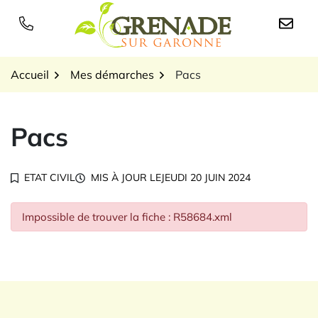
Gestion des traceurs
Aller
au
Logo Grenade sur Garon
contenu
Accueil
Mes démarches
Pacs
Pacs
ETAT CIVIL
MIS À JOUR LE
JEUDI 20 JUIN 2024
Impossible de trouver la fiche : R58684.xml