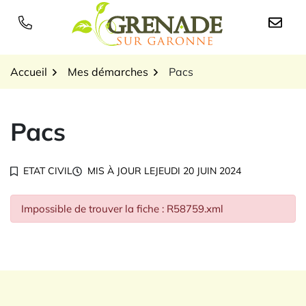
Gestion des traceurs
Aller
au
Logo Grenade sur Garon
contenu
Accueil
Mes démarches
Pacs
Pacs
ETAT CIVIL
MIS À JOUR LE
JEUDI 20 JUIN 2024
Impossible de trouver la fiche : R58759.xml