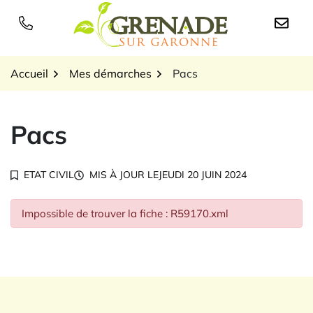
Gestion des traceurs
Aller
au
Logo Grenade sur Garon
contenu
Accueil
Mes démarches
Pacs
Pacs
ETAT CIVIL
MIS À JOUR LE
JEUDI 20 JUIN 2024
Impossible de trouver la fiche : R59170.xml