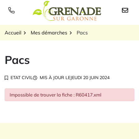
Gestion des traceurs
Aller
au
Logo Grenade sur Garon
contenu
Accueil
Mes démarches
Pacs
Pacs
ETAT CIVIL
MIS À JOUR LE
JEUDI 20 JUIN 2024
Impossible de trouver la fiche : R60417.xml