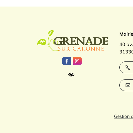
Logo Gren
Mairi
40 av
31330
Lien vers le compte Facebook
Lien vers le compte Inst
Gestion 