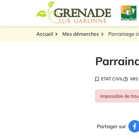
Gestion des traceurs
Aller
L
au
Logo Grenade sur Gar
contenu
Accueil
Mes démarches
Parrainage ci
Parraina
ETAT CIVIL
MIS
Impossible de trou
Partager sur