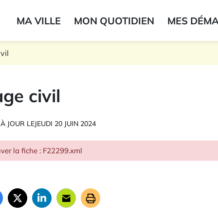
ogo du label
MA VILLE
MON QUOTIDIEN
MES DÉM
onne
vil
ge civil
 À JOUR LE
JEUDI 20 JUIN 2024
ver la fiche : F22299.xml